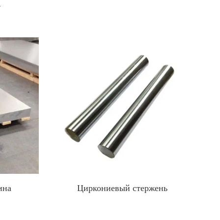
я
ина
Циркониевый стержень