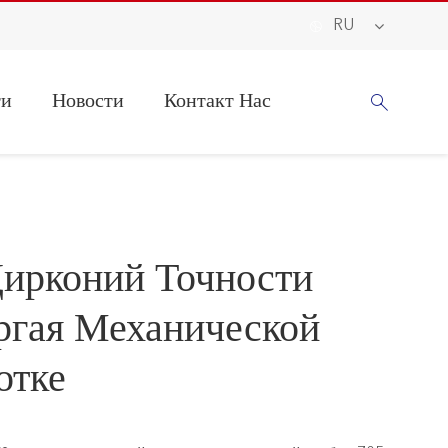

RU
ти
Новости
Контакт Нас

ирконий Точности
ргая Механической
отке