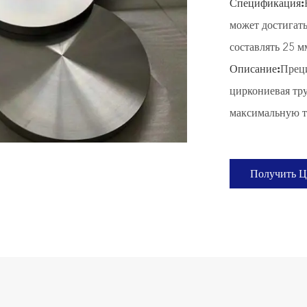
Спецификация:
может достигат
составлять 25 м
Описание:
Преци
циркониевая тр
максимальную т
Получить Ц