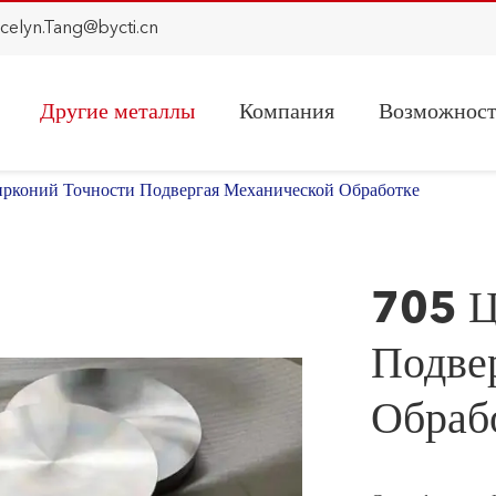
ocelyn.Tang@bycti.cn
Другие металлы
Компания
Возможнос
рконий Точности Подвергая Механической Обработке
705 Ц
Подве
Обраб