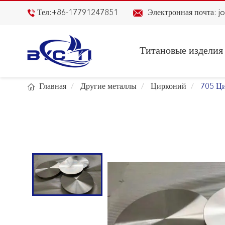

Тел:
+86-17791247851
Электронная почта:
j

Титановые изделия

Главная
Другие металлы
Цирконий
705 Ци